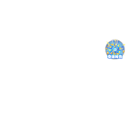
这种积极正面的形象也为波士顿球队吸引到了更多志
同道合的人才，有利于整个地区体育文化的发展。
4、未来目标设定与实现路径
对于未来的发展目标，迪班萨充满信心。他认为，一
个成功的球队必须明确自身定位，并制定合理的发展
计划。他已开始与教练团队深入探讨短期和长期目
标，以确保每位队员都朝着共同方向努力。
同时，他也提倡科学训练与数据分析的重要性，希望
通过现代科技手段来优化训练效果，提高比赛表现。
这样不仅可以减少伤病风险，还能帮助每位球员找到
最适合自己的发展轨迹。
此外，与地方高校及体育机构建立合作关系也是他的
战略之一。通过资源整合，可以为年轻人才提供更多