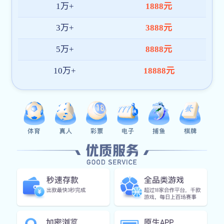
赋。他参与了多种体育活动，不仅限于篮球，还包括
足球和田径等。这种广泛的参与使得他拥有了全面的
运动技能，能够应对不同类型比赛带来的挑战。
随着时间的发展，他逐渐积累了丰富的比赛经验。在
高中时期，他已经成为学校篮球队的核心球员，多次
带领球队赢得州际赛事冠军。这些经历不仅锤炼了他
的技术，也培养了他的心理素质，使他能够在关键时
刻保持冷静并做出正确决策。
此外，迪班萨还曾参加过多个青年国家队选拔赛，通
过与全国顶尖选手竞争，他进一步提升了自己的竞技
水平。这些经历让他明白了高水平比赛需要的不仅是
身体素质，还有战术理解和临场应变能力，为日后在
职业联赛中打下了坚实基础。