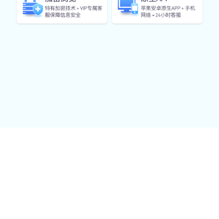
景。洛蒂托提到，在与奇克和拉斯帕多里的谈判过程
中，他们对球队战斗力及长期目标进行了评估。如今
的拉齐奥虽然具备一定实力，但在联赛中的表现波动
较大，这让许多潜在加盟者感到不安。
若以过去几个赛季的数据来看，虽然球队有过亮眼时
刻，但整体稳定性不足。这种不确定性使得奇克和拉
斯帕多里对于是否能够在这样的环境中成长产生疑
虑。他们都渴望加入一支能稳步提升并争取冠军荣誉
的团队，因此对于当前状况相对不佳的拉齐奥显得犹
豫不决。
此外，随着意甲其他俱乐部不断崛起，比如亚特兰
大、AC米兰等，竞争愈发激烈，这无疑增加了他们对
力量均衡和竞技态势预测的不安。因此，他们最终选