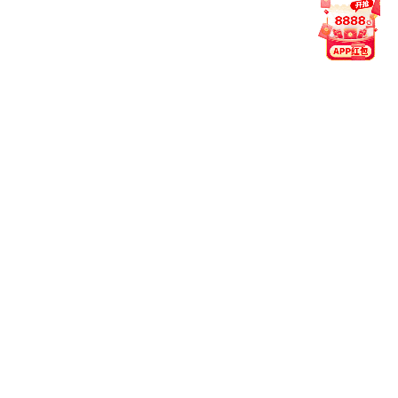
上一篇：
锡安首节表现低迷8分钟仅1投0中…
下一篇：
肯塔基篮球人才荟萃NBA后卫谢泼
相关推荐文章