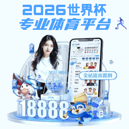
注册入口
冠竞体育
APP与网页版入口｜
畅享全球体育赛事与数据服务
欢迎访问
冠竞体育
，提供全面覆盖足球、篮
球、电竞等项目的赛事资讯与数据内容， 支持
APP下载
与
网页使用
，每日同步更新千场比
赛，聚焦热门体育内容， 助您轻松获取赛事动
态，掌握比赛节奏。
手机App
网页版