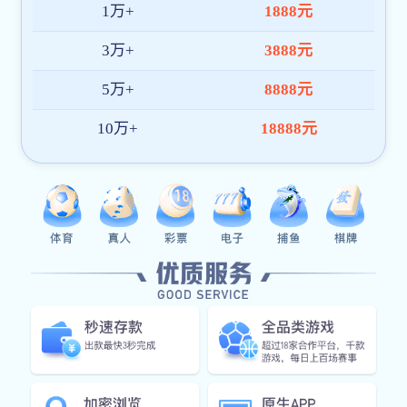
星球员，更是因为他们在历史上的辉煌成就让无数人
心向往之。每当比赛日到来，皇马的比赛总会吸引全
球亿万观众关注，这种热度自然也反映在了他们的网
页访问量上。
紧随其后的是拜仁慕尼黑，这支德国劲旅凭借近年来
稳定的表现和强大的阵容深受球迷喜爱。尤其是在欧
洲赛场上的优异成绩，使得拜仁不断吸引新老球迷前
来关注。此外，拜仁还积极利用社交媒体与球迷互
动，从而提升了网页浏览量。
最后，加拉塔萨雷作为土耳其最具影响力的足球俱乐
部，以第三的位置进入榜单，这体现了它在国际舞台
上逐渐增大的影响力。在国内联赛中，加拉塔萨雷始
终处于竞争激烈的位置，而在欧战中的表现也让更多