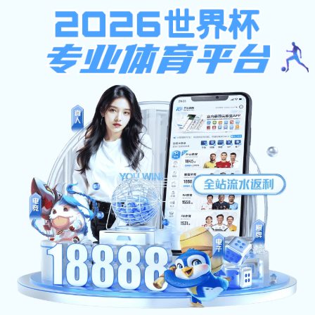
注册入口
冠竞体育
APP与网页版入口｜
畅享全球体育赛事与数据服务
欢迎访问
冠竞体育
，提供全面覆盖足球、篮
球、电竞等项目的赛事资讯与数据内容， 支持
APP下载
与
网页使用
，每日同步更新千场比
赛，聚焦热门体育内容， 助您轻松获取赛事动
态，掌握比赛节奏。
手机App
网页版