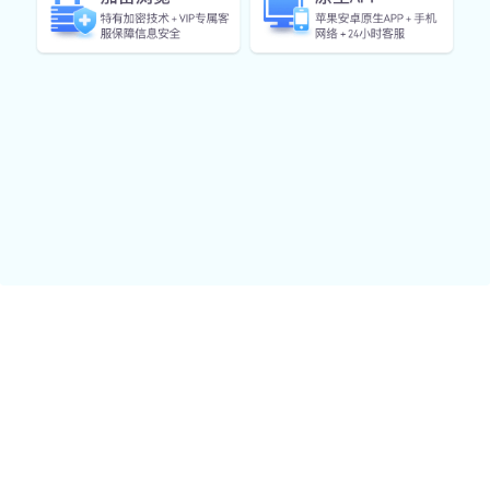
的人了解并关注这家传奇俱乐部。
2、影响因素分析
影响俱乐部网页浏览量的因素有很多，其中最为关键
的是球队本身的竞技状态与成绩。如果一支球队能够
持续取得胜利，自然能吸引更多关注。而皇马近年来
在西甲和欧冠中的精彩表现，无疑提升了他们的网站
流量。
其次，明星球员也是不容忽视的重要因素。当球队有
如本泽马、哈兰德等世界级球星时，他们的一举一动
都会成为媒体报道和球迷讨论的话题。例如，皇马新
签约的一些年轻天才，让许多希望见证未来巨星成长
的球迷纷纷涌入官网了解最新动态。
此外，各大俱乐部对于数字化宣传及社交媒体运营愈