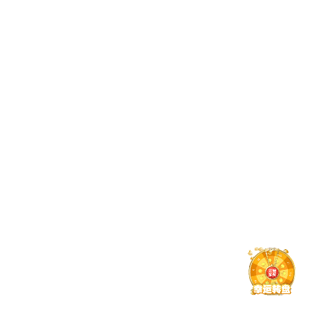
闻或者比赛回顾，不断吸引用户点击链接进入官网获
取更详细的信息。因此，与传统方式相比，这种灵活
且快速的信息传播形式，使得各大俱乐部能更有效地
提升网页访问率。
除了线上活动之外，各种线下活动同样重要。例如，
在大型赛事期间，各大豪门通常会组织集体观赛或签
名会，以此迎合不同地区球迷需求。这种双向交流，
不仅增加了现场氛围，也促使更多人主动去搜索相关
信息，从而提高网站流量。
4、未来发展趋势
随着科技的发展和互联网普及率提高，未来各个足球
俱乐部将更加依赖数字化平台来提升品牌形象和经济
收益。在这一过程中，不断创新的信息传播模式将成