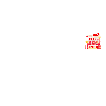
肯定的是，作为一名具有巨大潜力的新星，埃基蒂克
必将在接下来的日子里继续吸引人们关注，并可能开
启属于他的辉煌篇章。无论选择怎样道路，相信他都
会以坚定步伐朝着成功迈进。
上一篇：
亚特兰大在欧冠赛季表现出色七场…
下一篇：
赖特评论梅里诺逃红牌事件认为可
相关推荐文章