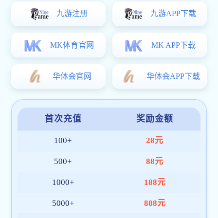
进行了评论，认为这可能会显著影响比赛的走向。在
本文中，将从多个角度深入探讨赖特的观点，包括裁
判的判罚标准、梅里诺的行为对球队的影响、媒体和
球迷反应以及此事件对未来比赛的潜在影响。通过这
些分析，我们可以更全面地理解这一事件的重要性及
其带来的后果。
1、裁判判罚标准分析
在足球比赛中，裁判员的判断往往是决定比赛结果的
重要因素之一。赖特指出，这场比赛中的关键时刻，
裁判未能对梅里诺的犯规做出红牌处罚，这不仅引发
了争议，也让人们开始质疑当前裁判的执法标准。
通常来说，红牌主要用于严重犯规或暴力行为，而梅
里诺此次动作虽然有争议，但是否真的达到了红牌处