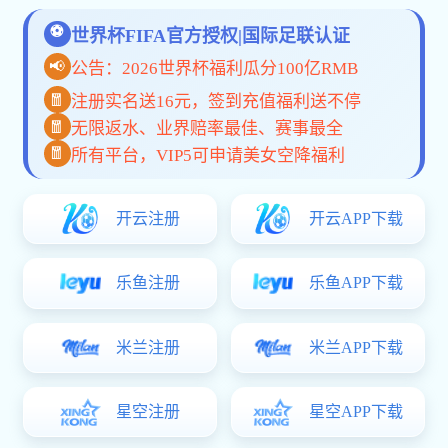
赖特评论梅里诺逃红牌事件认为可
能影响比赛走向
2026-05-26 00:44
57 次阅读
首页
/
体育头条
在最近的一场足球比赛中，梅里诺因一次争议性的犯
规未被判罚红牌，引发了广泛的讨论。赖特对此事件