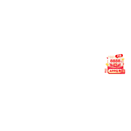
This event serves as a wake-up call for football
authorities, players, and fans alike. It is crucial to
foster an environment where fair play prevails
and respect for the rules is upheld in every
match.只有这样，我们才能保证这项伟大运动继续健
康发展，让每个人都能享受其中带来的快乐与激情.
上一篇：
新月为埃基蒂克报价超1亿欧他拒…
下一篇：
埃贝尔谈续约帕目标明确但未做其